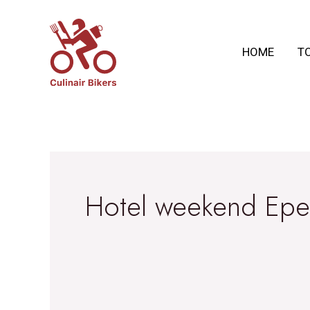
Ga
naar
HOME
T
de
inhoud
Hotel weekend Epe