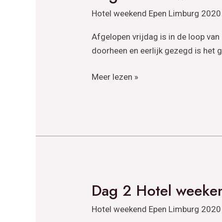
3
Hotel weekend Epen Limburg 2020
Hotel
weekend
Afgelopen vrijdag is in de loop van
Epen
doorheen en eerlijk gezegd is het 
Limburg
2020
Meer lezen »
Dag 2 Hotel weeke
Dag
2
Hotel weekend Epen Limburg 2020
Hotel