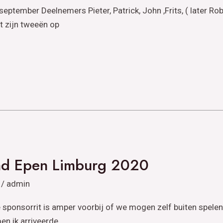
tember Deelnemers Pieter, Patrick, John ,Frits, ( later Rob
t zijn tweeën op
nd Epen Limburg 2020
/
admin
ponsorrit is amper voorbij of we mogen zelf buiten spelen
en ik arriveerde