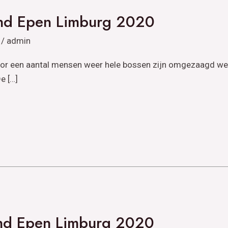
nd Epen Limburg 2020
/
admin
oor een aantal mensen weer hele bossen zijn omgezaagd wee
e […]
nd Epen Limburg 2020