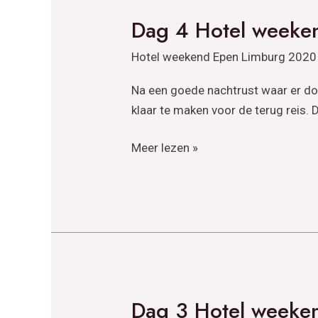
Dag 4 Hotel weeke
Dag
4
Hotel weekend Epen Limburg 2020
Hotel
weekend
Na een goede nachtrust waar er d
Epen
klaar te maken voor de terug reis. D
Limburg
2020
Meer lezen »
Dag 3 Hotel weeke
Dag