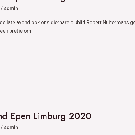
/
admin
 de late avond ook ons dierbare clublid Robert Nuitermans gea
geen pretje om
nd Epen Limburg 2020
/
admin