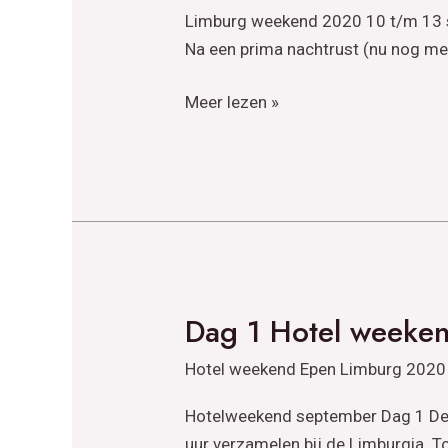
weekend
Limburg weekend 2020 10 t/m 13 sep
Epen
Na een prima nachtrust (nu nog me
Limburg
2020
Meer lezen »
Dag 1 Hotel weeke
Dag
1
Hotel weekend Epen Limburg 2020
Hotel
weekend
Hotelweekend september Dag 1 De s
Epen
uur verzamelen bij de Limburgia. To