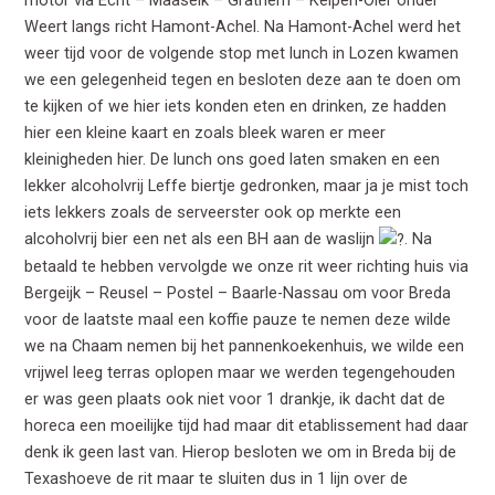
motor via Echt – Maaseik – Grathem – Kelpen-Oler onder
Weert langs richt Hamont-Achel. Na Hamont-Achel werd het
weer tijd voor de volgende stop met lunch in Lozen kwamen
we een gelegenheid tegen en besloten deze aan te doen om
te kijken of we hier iets konden eten en drinken, ze hadden
hier een kleine kaart en zoals bleek waren er meer
kleinigheden hier. De lunch ons goed laten smaken en een
lekker alcoholvrij Leffe biertje gedronken, maar ja je mist toch
iets lekkers zoals de serveerster ook op merkte een
alcoholvrij bier een net als een BH aan de waslijn
. Na
betaald te hebben vervolgde we onze rit weer richting huis via
Bergeijk – Reusel – Postel – Baarle-Nassau om voor Breda
voor de laatste maal een koffie pauze te nemen deze wilde
we na Chaam nemen bij het pannenkoekenhuis, we wilde een
vrijwel leeg terras oplopen maar we werden tegengehouden
er was geen plaats ook niet voor 1 drankje, ik dacht dat de
horeca een moeilijke tijd had maar dit etablissement had daar
denk ik geen last van. Hierop besloten we om in Breda bij de
Texashoeve de rit maar te sluiten dus in 1 lijn over de