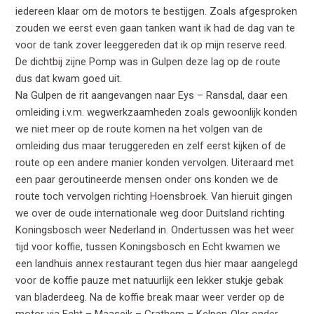
iedereen klaar om de motors te bestijgen. Zoals afgesproken
zouden we eerst even gaan tanken want ik had de dag van te
voor de tank zover leeggereden dat ik op mijn reserve reed.
De dichtbij zijne Pomp was in Gulpen deze lag op de route
dus dat kwam goed uit.
Na Gulpen de rit aangevangen naar Eys – Ransdal, daar een
omleiding i.v.m. wegwerkzaamheden zoals gewoonlijk konden
we niet meer op de route komen na het volgen van de
omleiding dus maar teruggereden en zelf eerst kijken of de
route op een andere manier konden vervolgen. Uiteraard met
een paar geroutineerde mensen onder ons konden we de
route toch vervolgen richting Hoensbroek. Van hieruit gingen
we over de oude internationale weg door Duitsland richting
Koningsbosch weer Nederland in. Ondertussen was het weer
tijd voor koffie, tussen Koningsbosch en Echt kwamen we
een landhuis annex restaurant tegen dus hier maar aangelegd
voor de koffie pauze met natuurlijk een lekker stukje gebak
van bladerdeeg. Na de koffie break maar weer verder op de