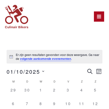
Ga
Mai
naar
Men
de
inhoud
Er zijn geen resultaten gevonden voor deze weergave. Ga naar
de
volgende aankomende evenementen
.
Ev
Evenem
01/10/2025
Zoeken
Maan
Zoeken
we
Selecteer
Kalender
M
D
W
D
V
Z
Z
een
en
nav
van
0
0
0
0
0
0
0
29
30
1
2
3
4
5
datum.
weerge
evenementen,
evenementen,
evenementen,
evenementen,
evenementen,
evenemente
evene
Evenementen
navigati
0
0
0
0
0
0
0
6
7
8
9
10
11
12