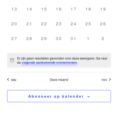
evenementen,
evenementen,
evenementen,
evenementen,
evenementen,
evenemente
evenem
0
0
0
0
0
0
0
13
14
15
16
17
18
19
evenementen,
evenementen,
evenementen,
evenementen,
evenementen,
evenemente
evenem
0
0
0
0
0
0
0
20
21
22
23
24
25
26
evenementen,
evenementen,
evenementen,
evenementen,
evenementen,
evenemente
evenem
0
0
0
0
0
0
0
27
28
29
30
31
1
2
evenementen,
evenementen,
evenementen,
evenementen,
evenementen,
evenemente
evene
Er zijn geen resultaten gevonden voor deze weergave. Ga naar
de
volgende aankomende evenementen
.
sep
Deze maand
nov
Abonneer op kalender