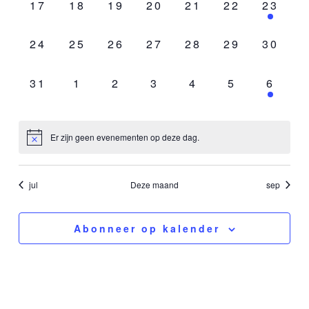
0
0
0
0
0
0
1
17
18
19
20
21
22
23
evenementen,
evenementen,
evenementen,
evenementen,
evenementen,
evenemente
evenem
0
0
0
0
0
0
0
24
25
26
27
28
29
30
evenementen,
evenementen,
evenementen,
evenementen,
evenementen,
evenemente
evenem
0
0
0
0
0
0
1
31
1
2
3
4
5
6
evenementen,
evenementen,
evenementen,
evenementen,
evenementen,
evenemente
evene
Er zijn geen evenementen op deze dag.
jul
Deze maand
sep
Abonneer op kalender