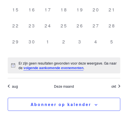
evenementen,
evenementen,
evenementen,
evenementen,
evenementen,
evenemente
evenem
0
0
0
0
0
0
0
15
16
17
18
19
20
21
evenementen,
evenementen,
evenementen,
evenementen,
evenementen,
evenemente
evenem
0
0
0
0
0
0
0
22
23
24
25
26
27
28
evenementen,
evenementen,
evenementen,
evenementen,
evenementen,
evenemente
evenem
0
0
0
0
0
0
0
29
30
1
2
3
4
5
evenementen,
evenementen,
evenementen,
evenementen,
evenementen,
evenemente
evene
Er zijn geen resultaten gevonden voor deze weergave. Ga naar
de
volgende aankomende evenementen
.
aug
Deze maand
okt
Abonneer op kalender