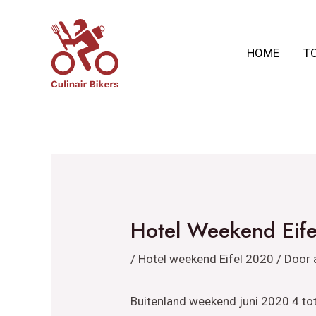
Ga
Bericht
naar
navigatie
HOME
T
de
inhoud
Hotel Weekend Eife
/
Hotel weekend Eifel 2020
/ Door
Buitenland weekend juni 2020 4 to