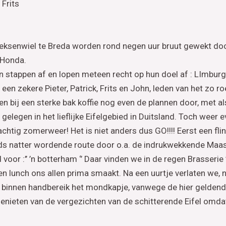
 Frits
Heksenwiel te Breda worden rond negen uur bruut gewekt doo
 Honda.
 stappen af en lopen meteen recht op hun doel af : LImburgi
en zekere Pieter, Patrick, Frits en John, leden van het zo 
en bij een sterke bak koffie nog even de plannen door, met 
gelegen in het lieflijke Eifelgebied in Duitsland. Toch weer 
prachtig zomerweer! Het is niet anders dus GO!!!! Eerst een f
s natter wordende route door o.a. de indrukwekkende Maasv
voor :’’ ’n botterham ‘’ Daar vinden we in de regen Brasserie
lunch ons allen prima smaakt. Na een uurtje verlaten we, na
t binnen handbereik het mondkapje, vanwege de hier geldend
nieten van de vergezichten van de schitterende Eifel omdat 