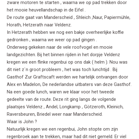
zware motoren te starten , waarna we op pad trekken door
het mooie heuvellandschap in de Eifel .
De route gaat van Manderscheid , Shleich ,Naur, Papiermühle,
Horath, Hetzerath naar Veldenz.
In Hetzerath hebben we nog een bakje overheerlijke koffie
gedronken , waarna we weer op pad gingen .
Onderweg gekeken naar de vele roofvogel en mooie
landgezichten. Bij het binnen rijden in het dorpje Veldenz
kregen we een flinke regenbui op ons dak ( helm ). Nou was
dit niet z`n groot probleem , het was toch lunchtijd . Bij
Gasthof Zur Graftscaft werden we hartelijk ontvangen door
Alex en Madelon, De nederlandse uitbaters van deze Gasthof.
Na een goede lunch, waren we klaar voor het tweede
gedeelte van de route. Deze rit ging langs de volgende
plaatsjes Veldenz , Andel, Longkamp , Götzeroth, Kleinich,
Raversbeuren, Briedel weer naar Manderscheid.
Waar is John ?
Natuurlijk kregen we een regenbui, John stopte om zijn
regenbroek aan te trekken, maar had dit niet gemeld. Er viel