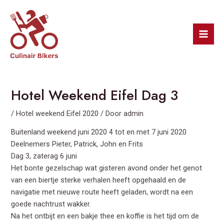
Ga
Bericht
Mai
naar
navigatie
Men
de
inhoud
Hotel Weekend Eifel Dag 3
/
Hotel weekend Eifel 2020
/ Door
admin
Buitenland weekend juni 2020 4 tot en met 7 juni 2020
Deelnemers Pieter, Patrick, John en Frits
Dag 3, zaterag 6 juni
Het bonte gezelschap wat gisteren avond onder het genot
van een biertje sterke verhalen heeft opgehaald en de
navigatie met nieuwe route heeft geladen, wordt na een
goede nachtrust wakker.
Na het ontbijt en een bakje thee en koffie is het tijd om de