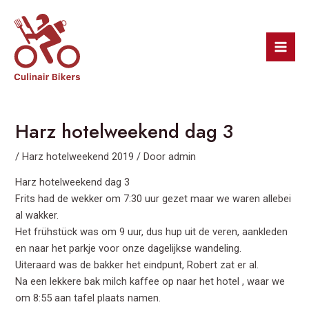
Ga
Bericht
Mai
naar
navigatie
Men
de
inhoud
Harz hotelweekend dag 3
/
Harz hotelweekend 2019
/ Door
admin
Harz hotelweekend dag 3
Frits had de wekker om 7:30 uur gezet maar we waren allebei
al wakker.
Het frühstück was om 9 uur, dus hup uit de veren, aankleden
en naar het parkje voor onze dagelijkse wandeling.
Uiteraard was de bakker het eindpunt, Robert zat er al.
Na een lekkere bak milch kaffee op naar het hotel , waar we
om 8:55 aan tafel plaats namen.