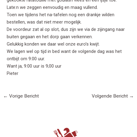
gekookte ratatouille met goulash vlees en een ijsje toe.
Late:n we zeggen eenvoudig en maag vullend.
Toen we tijdens het na-tafelen nog een drankje wilden
bestellen, was dat niet meer mogelijk.
De voordeur zat al op slot, dus zijn we via de zijingang naar
buiten gegaan en het dorp gaan verkennen.
Gelukkig konden we daar wel onze euro’s kwijt.
We lagen wel op tijd in bed want de volgende dag was het
ontbijt om 9:00 uur.
Want ja, 9:00 uur is 9;00 uur
Pieter
←
Vorige Bericht
Volgende Bericht
→