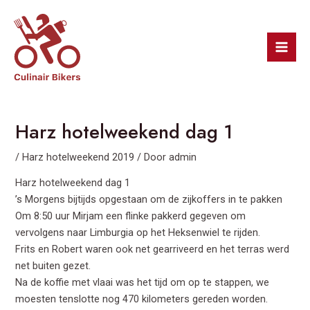
Ga
Bericht
Mai
naar
navigatie
Men
de
inhoud
Harz hotelweekend dag 1
/
Harz hotelweekend 2019
/ Door
admin
Harz hotelweekend dag 1
’s Morgens bijtijds opgestaan om de zijkoffers in te pakken
Om 8:50 uur Mirjam een flinke pakkerd gegeven om
vervolgens naar Limburgia op het Heksenwiel te rijden.
Frits en Robert waren ook net gearriveerd en het terras werd
net buiten gezet.
Na de koffie met vlaai was het tijd om op te stappen, we
moesten tenslotte nog 470 kilometers gereden worden.