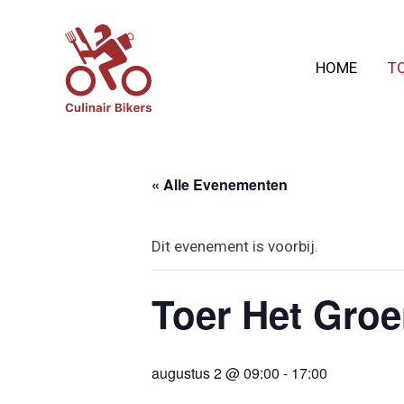
Ga
naar
HOME
T
de
inhoud
« Alle Evenementen
Dit evenement is voorbij.
Toer Het Groe
augustus 2 @ 09:00
-
17:00