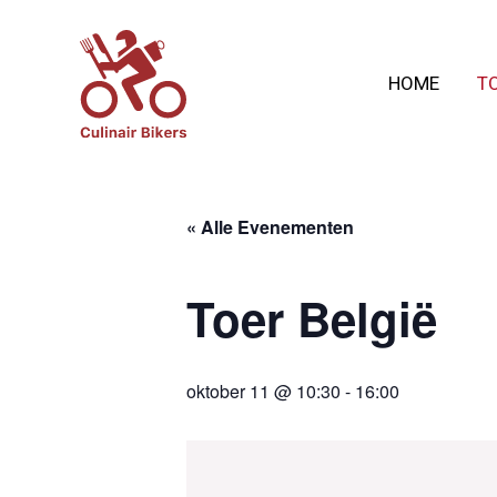
Ga
naar
HOME
T
de
inhoud
« Alle Evenementen
Toer België
oktober 11 @ 10:30
-
16:00