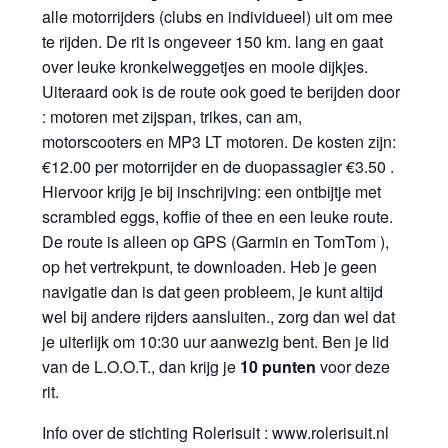
alle motorrijders (clubs en individueel) uit om mee
te rijden. De rit is ongeveer 150 km. lang en gaat
over leuke kronkelweggetjes en mooie dijkjes.
Uiteraard ook is de route ook goed te berijden door
: motoren met zijspan, trikes, can am,
motorscooters en MP3 LT motoren. De kosten zijn:
€12.00 per motorrijder en de duopassagier €3.50 .
Hiervoor krijg je bij inschrijving: een ontbijtje met
scrambled eggs, koffie of thee en een leuke route.
De route is alleen op GPS (Garmin en TomTom ),
op het vertrekpunt, te downloaden. Heb je geen
navigatie dan is dat geen probleem, je kunt altijd
wel bij andere rijders aansluiten., zorg dan wel dat
je uiterlijk om 10:30 uur aanwezig bent. Ben je lid
van de L.O.O.T., dan krijg je
10
punten
voor deze
rit.
Info over de stichting Rolerisuit : www.rolerisuit.nl